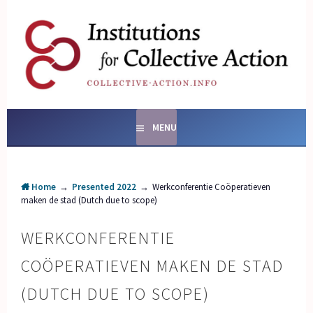
Skip
to
content
SOCIAL ENTERPRISES
AND INSTITUTIONS FOR
COLLECTIVE ACTION
MENU
Home
→
Presented 2022
→
Werkconferentie Coöperatieven
maken de stad (Dutch due to scope)
WERKCONFERENTIE
COÖPERATIEVEN MAKEN DE STAD
(DUTCH DUE TO SCOPE)