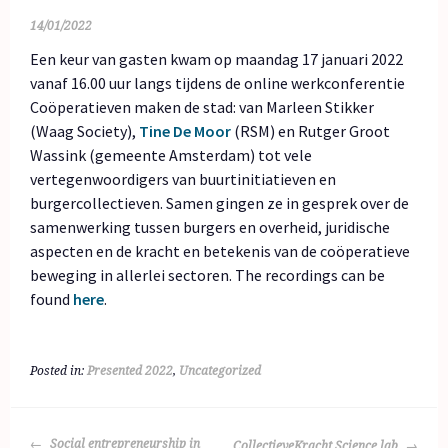
14/01/2022
Een keur van gasten kwam op maandag 17 januari 2022
vanaf 16.00 uur langs tijdens de online werkconferentie
Coöperatieven maken de stad: van Marleen Stikker
(Waag Society),
Tine De Moor
(RSM) en Rutger Groot
Wassink (gemeente Amsterdam) tot vele
vertegenwoordigers van buurtinitiatieven en
burgercollectieven. Samen gingen ze in gesprek over de
samenwerking tussen burgers en overheid, juridische
aspecten en de kracht en betekenis van de coöperatieve
beweging in allerlei sectoren. The recordings can be
found
here
.
Posted in:
Presented 2022
,
Uncategorized
POST
Social entrepreneurship in
CollectieveKracht Science lab